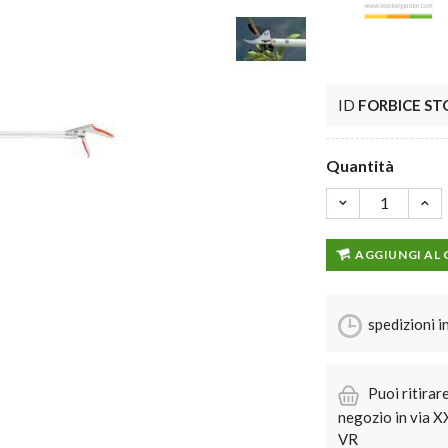
ID
FORBICE ST
Quantità
AGGIUNGI AL
spedizioni i
Puoi ritirar
negozio in via 
VR