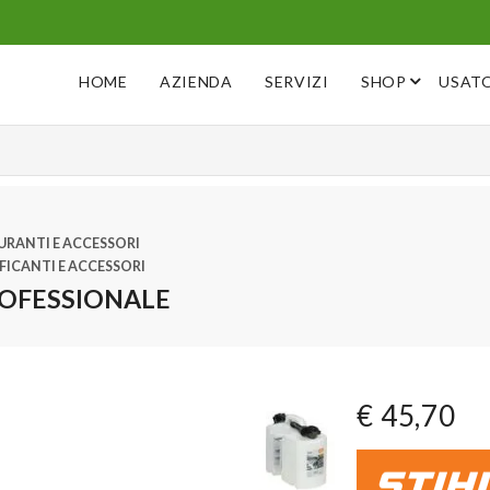
HOME
AZIENDA
SERVIZI
SHOP
USAT
URANTI E ACCESSORI
FICANTI E ACCESSORI
ROFESSIONALE
€ 45,70