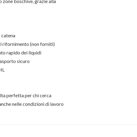
o zone boschive, grazie alla
o catena
i rifornimento (non forniti)
to rapido dei liquidi
rasporto sicuro
IHL
ta perfetta per chi cerca
anche nelle condizioni di lavoro