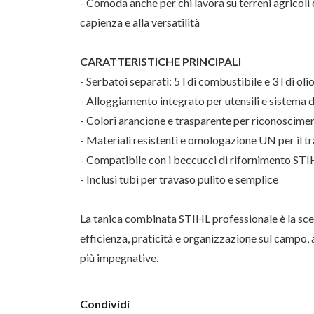
- Comoda anche per chi lavora su terreni agricoli 
capienza e alla versatilità
CARATTERISTICHE PRINCIPALI
- Serbatoi separati: 5 l di combustibile e 3 l di oli
- Alloggiamento integrato per utensili e sistema d
- Colori arancione e trasparente per riconoscimen
- Materiali resistenti e omologazione UN per il t
- Compatibile con i beccucci di rifornimento ST
- Inclusi tubi per travaso pulito e semplice
La tanica combinata STIHL professionale è la scel
efficienza, praticità e organizzazione sul campo, 
più impegnative.
Condividi