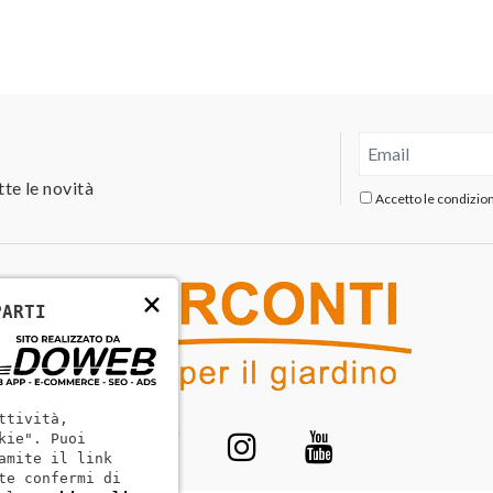
tte le novità
Accetto le condizioni
×
PARTI
ttività,
kie". Puoi
amite il link
te confermi di