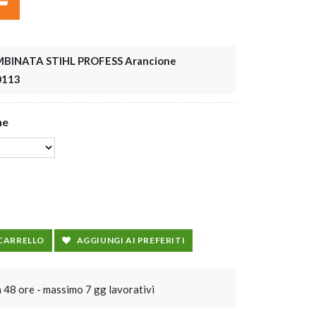
BINATA STIHL PROFESS Arancione
0113
ne
 CARRELLO
AGGIUNGI AI PREFERITI
n 48 ore - massimo 7 gg lavorativi