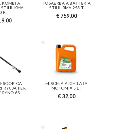
 KOMBI A
TOSAERBA A BATTERIA
 STIHL KMA
STIHL RMA 253 T
0 R
€ 759,00
19,00
LESCOPICA
MISCELA ALCHILATA
I RY03A PER
MOTOMIX 5 LT
E RYNO 63
€ 32,00