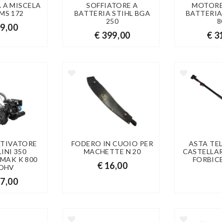
 A MISCELA
SOFFIATORE A
MOTORE
 MS 172
BATTERIA STIHL BGA
BATTERIA
250
8
09,00
€ 399,00
€ 3
TIVATORE
FODERO IN CUOIO PER
ASTA TE
INI 350
MACHETTE N 20
CASTELLAR
MAK K 800
FORBIC
€ 16,00
 OHV
27,00