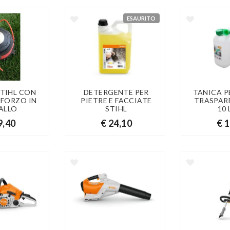
ESAURITO
STIHL CON
DETERGENTE PER
TANICA P
INFORZO IN
PIETRE E FACCIATE
TRASPAR
ALLO
STIHL
10 
9,40
€ 24,10
€ 