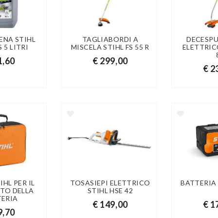
ENA STIHL
TAGLIABORDI A
DECESP
 5 LITRI
MISCELA STIHL FS 55 R
ELETTRIC
1,60
€ 299,00
€ 2
IHL PER IL
TOSASIEPI ELETTRICO
BATTERIA 
TO DELLA
STIHL HSE 42
TERIA
€ 149,00
€ 1
9,70