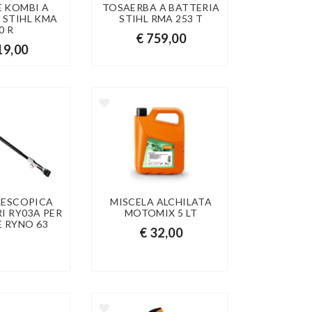
 KOMBI A
TOSAERBA A BATTERIA
 STIHL KMA
STIHL RMA 253 T
0 R
€ 759,00
19,00
LESCOPICA
MISCELA ALCHILATA
I RY03A PER
MOTOMIX 5 LT
E RYNO 63
€ 32,00