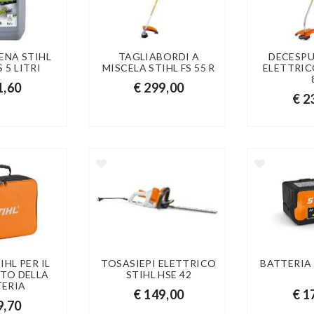
ENA STIHL
TAGLIABORDI A
DECESP
 5 LITRI
MISCELA STIHL FS 55 R
ELETTRIC
1,60
€ 299,00
€ 2
IHL PER IL
TOSASIEPI ELETTRICO
BATTERIA 
TO DELLA
STIHL HSE 42
TERIA
€ 149,00
€ 1
9,70