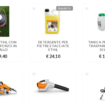
ESAURITO
STIHL CON
DETERGENTE PER
TANICA P
INFORZO IN
PIETRE E FACCIATE
TRASPAR
ALLO
STIHL
10 
9,40
€ 24,10
€ 