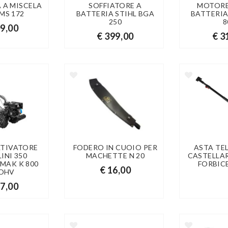
 A MISCELA
SOFFIATORE A
MOTORE
 MS 172
BATTERIA STIHL BGA
BATTERIA
250
8
09,00
€ 399,00
€ 3
TIVATORE
FODERO IN CUOIO PER
ASTA TE
INI 350
MACHETTE N 20
CASTELLAR
MAK K 800
FORBIC
€ 16,00
 OHV
27,00